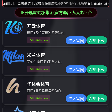
终以客
饮品生
设计、
艺、优